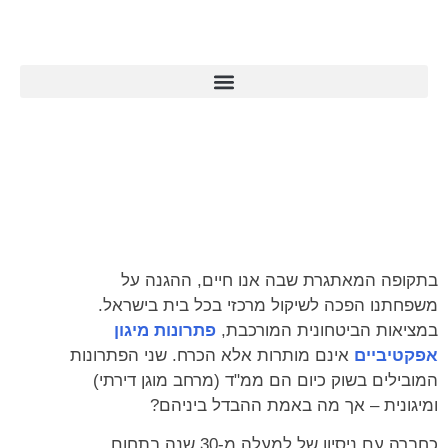
ההבדל בין מיגונית לממ"ד: מדריך
מקיף לפתרונות מיגון
בתקופה המאתגרת שבה אנו חיים, ההגנה על
משפחתנו הפכה לשיקול מרכזי בכל בית בישראל.
במציאות הביטחונית המורכבת,
פתרונות מיגון
אפקטיביים
אינם מותרות אלא הכרח. שני הפתרונות
המובילים בשוק כיום הם ממ"ד (מרחב מוגן דירתי)
ומיגונית – אך מה באמת ההבדל ביניהם?
כחברה עם ניסיון של למעלה מ-30 שנה בתחום