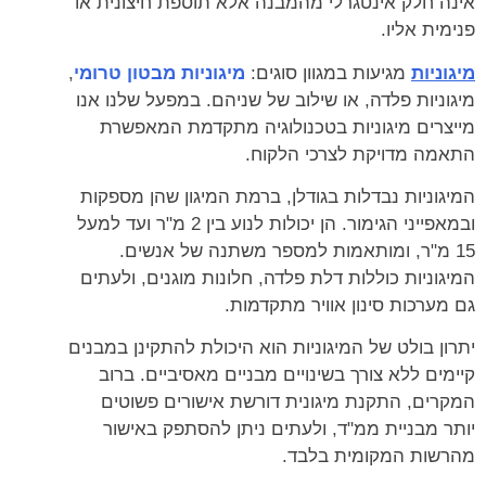
אינה חלק אינטגרלי מהמבנה אלא תוספת חיצונית או
פנימית אליו.
מיגוניות
מגיעות במגוון סוגים:
מיגוניות מבטון טרומי
,
מיגוניות פלדה, או שילוב של שניהם. במפעל שלנו אנו
מייצרים מיגוניות בטכנולוגיה מתקדמת המאפשרת
התאמה מדויקת לצרכי הלקוח.
המיגוניות נבדלות בגודלן, ברמת המיגון שהן מספקות
ובמאפייני הגימור. הן יכולות לנוע בין 2 מ"ר ועד למעל
15 מ"ר, ומותאמות למספר משתנה של אנשים.
המיגוניות כוללות דלת פלדה, חלונות מוגנים, ולעתים
גם מערכות סינון אוויר מתקדמות.
יתרון בולט של המיגוניות הוא היכולת להתקינן במבנים
קיימים ללא צורך בשינויים מבניים מאסיביים. ברוב
המקרים, התקנת מיגונית דורשת אישורים פשוטים
יותר מבניית ממ"ד, ולעתים ניתן להסתפק באישור
מהרשות המקומית בלבד.