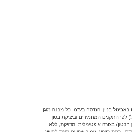
אביטל בניין והנדסה בע"מ, כל מבנה מוגן
) לפי התקנים המחמירים וביציקת בטון
רה (חיזוק הבטון) בצורה אופטימלית ומדויקת, ללא
ס , רמת ביצוע וגימור שקשה מאוד להשיג