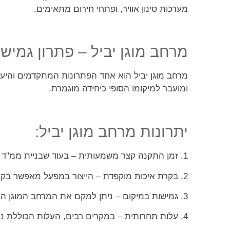
מערכות סינון אוויר, ופתחי חירום מתאימים.
מרחב מוגן יביל – פתרון גמיש
מרחב מוגן יביל הוא אחד הפתרונות המתקדמים והיעי
ומועבר למיקומו הסופי כיחידה מוגמרת.
יתרונות מרחב מוגן יביל:
1. זמן התקנה קצר משמעותית – בעוד שבניית ממ"ד רגיל עשויה להימשך חודשים, התקנת מרחב מוגן יביל יכולה להתבצע בימים ספורים.
2. בקרת איכות מוקפדת – הייצור במפעל מאפשר בקרת איכות קפדנית יותר מבנייה באתר.
3. גמישות במיקום – ניתן למקם את המרחב המוגן היביל בהתאם לצרכים המשתנים, ואף להעבירו במידת הצורך.
4. עלות תחרותית – במקרים רבים, העלות הכוללת נמוכה יותר מבנייה קונבנציונלית.