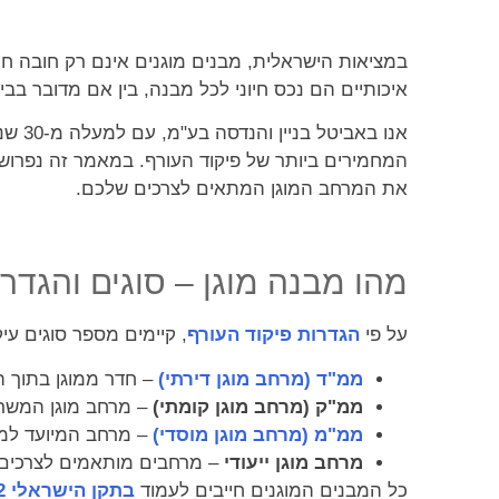
במציאות הישראלית, מבנים מוגנים אינם רק חובה חו
איכותיים הם נכס חיוני לכל מבנה, בין אם מדובר בבית
אנו באביטל בניין והנדסה בע"מ, עם למעלה מ-30 שנות ניסיון בענף, מתמחים בתכנון, ייצור והתקנה של
המחמירים ביותר של פיקוד העורף. במאמר זה נפרוש בפ
את המרחב המוגן המתאים לצרכים שלכם.
מהו מבנה מוגן – סוגים והגדר
על פי
הגדרות פיקוד העורף
, קיימים מספר סוגים עי
ממ"ד (מרחב מוגן דירתי)
– חדר ממוגן בתוך הד
ממ"ק (מרחב מוגן קומתי)
– מרחב מוגן המשרת
ממ"מ (מרחב מוגן מוסדי)
– מרחב המיועד למוסד
מרחב מוגן ייעודי
– מרחבים מותאמים לצרכים ס
כל המבנים המוגנים חייבים לעמוד
בתקן הישראלי 4422