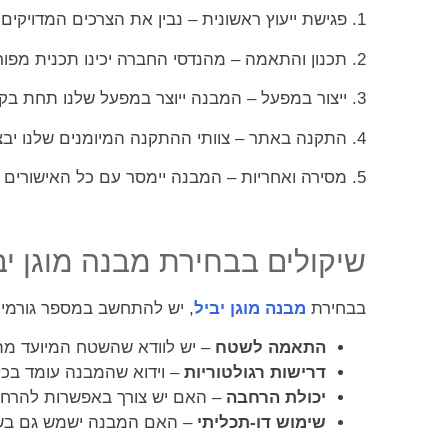
1. פגישת ייעוץ ראשונית – נבין את הצרכים המדויקים שלכם ונציע מגוון פתרונות.
2. תכנון והתאמה – מהנדסי החברה יכינו תכנית מפורטת המותאמת לצרכים הספציפיים.
3. ייצור במפעל – המבנה ייוצר במפעל שלנו תחת בקרת איכות מחמירה.
4. התקנה באתר – צוותי ההתקנה המיומנים שלנו יבצעו את ההתקנה במהירות ובמקצועיות.
5. מסירה ואחריות – המבנה יימסר עם כל האישורים הנדרשים ועם אחריות מלאה.
שיקולים בבחירת מבנה מוגן יב
בבחירת
מבנה מוגן יביל
, יש להתחשב במספר גורמים
התאמה לשטח
– יש לוודא שהשטח המיועד מת
דרישות רגולטוריות
– וידוא שהמבנה עומד בכל
יכולת הרחבה
– האם יש צורך באפשרות להרח
שימוש דו-תכליתי
– האם המבנה ישמש גם בשגר